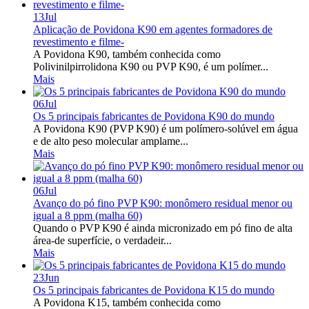
13
Jul
Aplicação de Povidona K90 em agentes formadores de
revestimento e filme-
A Povidona K90, também conhecida como
Polivinilpirrolidona K90 ou PVP K90, é um polímer...
Mais
06
Jul
Os 5 principais fabricantes de Povidona K90 do mundo
A Povidona K90 (PVP K90) é um polímero-solúvel em água
e de alto peso molecular amplame...
Mais
06
Jul
Avanço do pó fino PVP K90: monômero residual menor ou
igual a 8 ppm (malha 60)
Quando o PVP K90 é ainda micronizado em pó fino de alta
área-de superfície, o verdadeir...
Mais
23
Jun
Os 5 principais fabricantes de Povidona K15 do mundo
A Povidona K15, também conhecida como