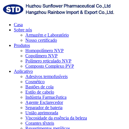
Casa
Sobre nós
Armazém e Laboratório
Nosso certificado
Produtos
Homopolímero NVP
Copolímero NVP
Polímero reticulado NVP
Composto Complexo PVP
Aplicativo
Adesivos termofusíveis
Cosmético
Bastões de cola
Estilo de cabelo
Indústria Farmacêutica
Agente Esclarecedor
Separador de bateria
União aprimorada
Viscosidade da essência da beleza
Corantes têxteis
Revestimentos metálicos