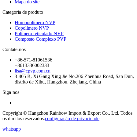
Mapa do site
Categoria de produto
Homopolímero NVP
Copolímero NVP
Polímero reticulado NVP
Composto Complexo PVP
Contate-nos
+86-571-81061536
+8613336002333
lisa@cpvp.com.cn
3-405 B, Xi Gang Xing Jie No.206 Zhenhua Road, San Dun,
distrito de Xihu, Hangzhou, Zhejiang, China
Siga-nos
Copyright © Hangzhou Rainbow Import & Export Co., Ltd. Todos
os direitos reservados.
configuração de privacidade
whatsapp