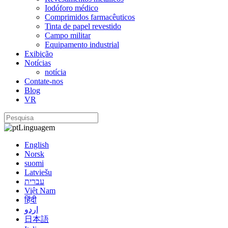
Iodóforo médico
Comprimidos farmacêuticos
Tinta de papel revestido
Campo militar
Equipamento industrial
Exibição
Notícias
notícia
Contate-nos
Blog
VR
Linguagem
English
Norsk
suomi
Latviešu
עברית
Việt Nam
हिंदी
اردو
日本語