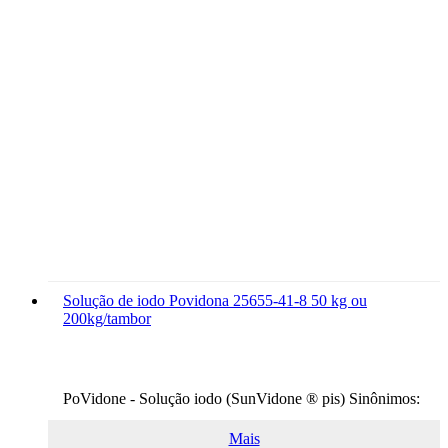
Solução de iodo Povidona 25655-41-8 50 kg ou
200kg/tambor
PoVidone - Solução iodo (SunVidone ® pis) Sinônimos:
PVP...
Mais